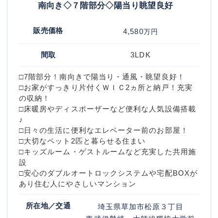
南向き◇７階部分◇陽当り眺望良好
販売価格
4,580
万円
間取
3LDK
□7階部分！南向きで陽当り・通風・眺望良好！
□お家がすっきり片付くＷＩＣ2ヵ所と納戸！充実
の収納！
□床暖房やディスポーザーなど便利な人気設備搭載
♪
□日々の生活に便利なエレベーター前のお部屋！
□大切なペット2匹と暮らせる住まい
□キッズルーム・ゲストルームなど充実した共用施
設
□安心のダブルオートロックシステムや宅配BOXが
あり住む人にやさしいマンション
所在地／交通
埼玉県草加市松原３丁目