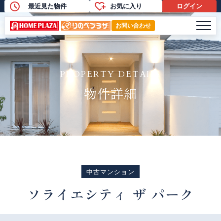
最近見た物件
お気に入り
ログイン
物件詳細
メニ
お問い合わせ
PROPERTY DETAILS
物件詳細
中古マンション
ソライエシティ ザ パーク