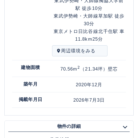
東武伊勢崎・大師線
獨協大学前
駅
徒歩10分
東武伊勢崎・大師線
草加駅
徒歩
30分
東京メトロ日比谷線
北千住駅
車
11.8km25分
周辺環境をみる
建物面積
2
70.56
m
（21.34坪）
壁芯
築年月
2020年12月
掲載年月日
2026年7月3日
物件の詳細