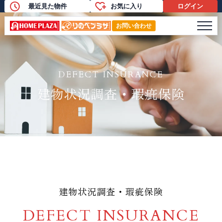
最近見た物件
お気に入り
ログイン
保険・ライフプランニングのご提案
メニ
お問い合わせ
DEFECT INSURANCE
建物状況調査・瑕疵保険
建物状況調査・瑕疵保険
DEFECT INSURANCE