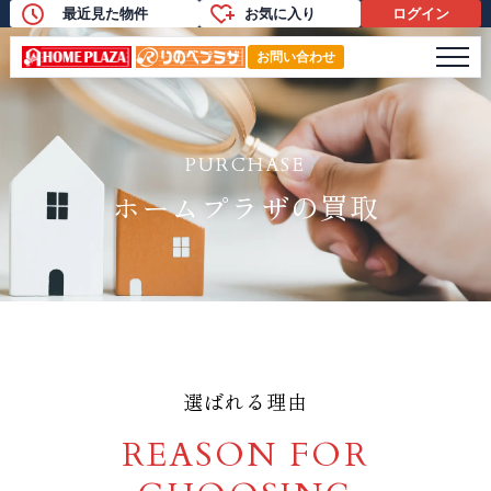
最近見た物件
お気に入り
ログイン
ホームプラザの買取
メニ
お問い合わせ
PURCHASE
ホームプラザの買取
選ばれる理由
REASON FOR