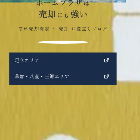
ホームプラザ
は
売却
強い
にも
簡単売却査定 ＋ 売却 お役立ちブログ
足立エリア
草加・八潮・三郷エリア