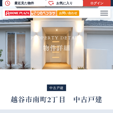
最近見た物件
お気に入り
ログイン
物件詳細
メニ
お問い合わせ
PROPERTY DETAILS
物件詳細
中古戸建
越谷市南町2丁目 中古戸建