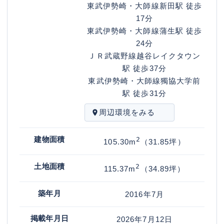
東武伊勢崎・大師線
新田駅
徒歩
17分
東武伊勢崎・大師線
蒲生駅
徒歩
24分
ＪＲ武蔵野線
越谷レイクタウン
駅
徒歩37分
東武伊勢崎・大師線
獨協大学前
駅
徒歩31分
周辺環境をみる
建物面積
2
105.30
m
（31.85坪）
土地面積
2
115.37
m
（34.89坪）
築年月
2016年7月
掲載年月日
2026年7月12日