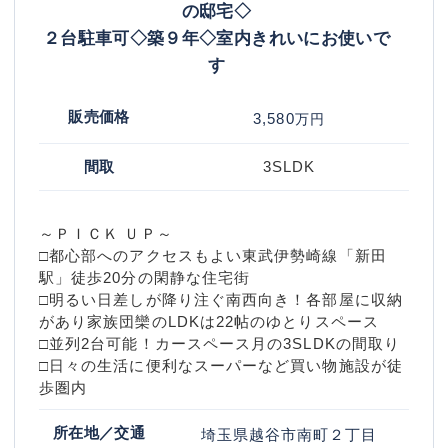
の邸宅◇
２台駐車可◇築９年◇室内きれいにお使いで
す
販売価格
3,580
万円
間取
3SLDK
～ＰＩＣＫ ＵＰ～
□都心部へのアクセスもよい東武伊勢崎線「新田
駅」徒歩20分の閑静な住宅街
□明るい日差しが降り注ぐ南西向き！各部屋に収納
があり家族団欒のLDKは22帖のゆとりスペース
□並列2台可能！カースペース月の3SLDKの間取り
□日々の生活に便利なスーパーなど買い物施設が徒
歩圏内
所在地／交通
埼玉県越谷市南町２丁目