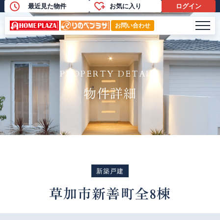
最近見た物件
お気に入り
ログイン
物件詳細
メニ
お問い合わせ
PROPERTY DETAILS
物件詳細
新築戸建
草加市新善町全8棟