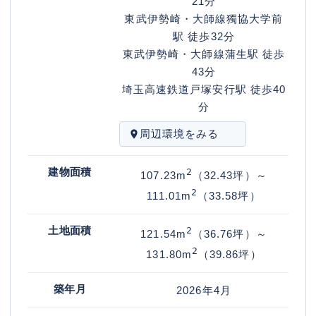
21分
東武伊勢崎・大師線
獨協大学前
駅
徒歩32分
東武伊勢崎・大師線
蒲生駅
徒歩
43分
埼玉高速鉄道
戸塚安行駅
徒歩40
分
周辺環境をみる
建物面積
2
107.23
m
（32.43坪）
～
2
111.01
m
（33.58坪）
土地面積
2
121.54
m
（36.76坪）
～
2
131.80
m
（39.86坪）
築年月
2026年4月