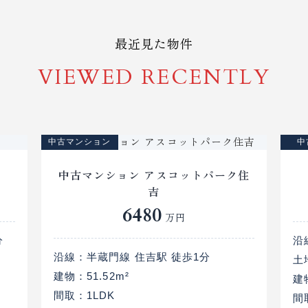
最近見た物件
VIEWED RECENTLY
中古マンション
中
中古マンション アスコットパーク住
吉
6480
万円
分
沿
沿線：
半蔵門線 住吉駅 徒歩1分
土
建物：
51.52m²
建
間取：
1LDK
間