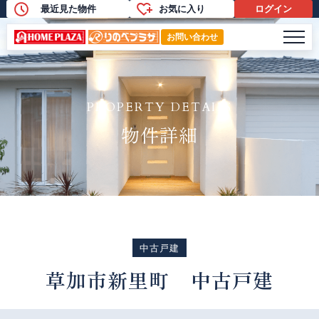
最近見た物件
お気に入り
ログイン
物件詳細
メニ
お問い合わせ
PROPERTY DETAILS
物件詳細
中古戸建
草加市新里町 中古戸建