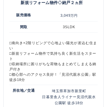
新規リフォーム物件◇納戸２ヵ所
販売価格
3,049
万円
間取
3SLDK
□南向き×2階リビングで心地よい陽光が差込む住ま
い
□新規リフォーム物件で気持ち良く新生活をスター
ト
□収納場所に困りがちな荷物もまとめてしまえる納
戸付き
□都心部へのアクセス良好！「見沼代親水公園」駅
徒歩18分
所在地／交通
埼玉県草加市新里町
日暮里舎人ライナー
見沼代親水
公園駅
徒歩18分