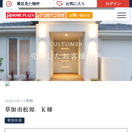
最近見た物件
お気に入り
ログイン
売却したお客様の声
メニ
お問い合わせ
CUSTOMER
売却したお客様の声
2026-05-11更新
草加市松原 Ｋ様
草加本店