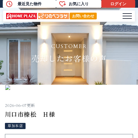
最近見た物件
お気に入り
ログイン
売却したお客様の声
メニ
お問い合わせ
CUSTOMER
売却したお客様の声
2026-06-07更新
川口市榛松 Ｈ様
草加本店